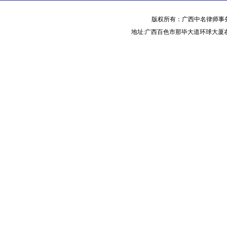
版权所有：广西中名律师事务所 电
地址:广西百色市那毕大道环球大