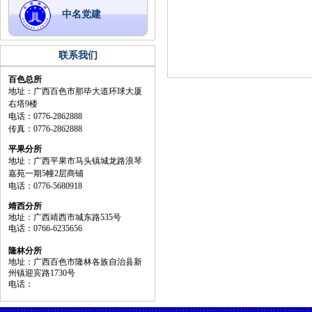
中名党建
联系我们
百色总所
地址：广西百色市那毕大道环球大厦
右塔9楼
电话：0776-2862888
传真：0776-2862888
平果分所
地址：广西平果市马头镇城龙路浪琴
嘉苑一期5幢2层商铺
电话：0776-5680918
靖西分所
地址：广
西
靖西市城东路535号
电话：0766-6235656
隆林分所
地址：广西百色市隆林各族自治县新
州镇迎宾路1730号
电话：