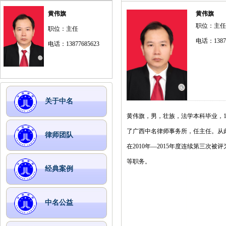
黄伟旗
黄伟旗
职位：主任
职位：主任
电话：13877
电话：13877685623
关于中名
黄伟旗，男，壮族，法学本科毕业，19
了广西中名律师事务所，任主任。从
律师团队
在2010年—2015年度连续第三
等职务。
经典案例
中名公益